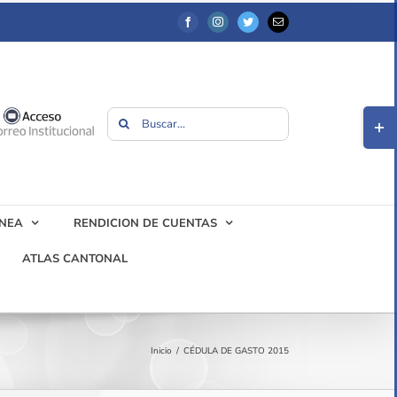
Facebook
Instagram
Twitter
Correo
electrónico
Toggl
Buscar:
Slidi
Bar
Area
ÍNEA
RENDICION DE CUENTAS
ATLAS CANTONAL
Inicio
/
CÉDULA DE GASTO 2015