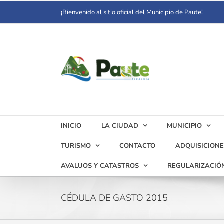
Saltar
¡Bienvenido al sitio oficial del Municipio de Paute!
al
contenido
INICIO
LA CIUDAD
MUNICIPIO
TURISMO
CONTACTO
ADQUISICIONE
AVALUOS Y CATASTROS
REGULARIZACIÓ
CÉDULA DE GASTO 2015